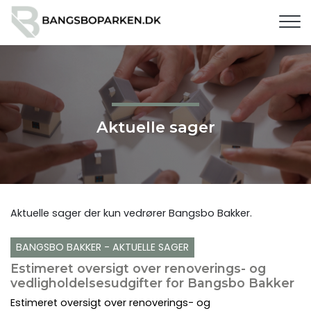
G
å
t
i
l
h
o
v
Aktuelle sager
e
d
i
n
d
Aktuelle sager der kun vedrører Bangsbo Bakker.
h
o
BANGSBO BAKKER - AKTUELLE SAGER
l
Estimeret oversigt over renoverings- og
d
vedligholdelsesudgifter for Bangsbo Bakker
Estimeret oversigt over renoverings- og