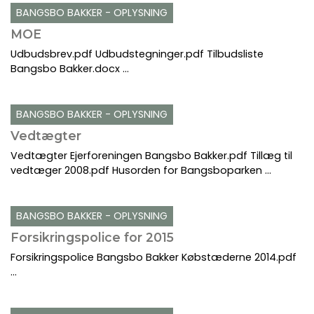
BANGSBO BAKKER - OPLYSNING
MOE
Udbudsbrev.pdf Udbudstegninger.pdf Tilbudsliste
Bangsbo Bakker.docx ...
BANGSBO BAKKER - OPLYSNING
Vedtægter
Vedtægter Ejerforeningen Bangsbo Bakker.pdf Tillæg til
vedtæger 2008.pdf Husorden for Bangsboparken ...
BANGSBO BAKKER - OPLYSNING
Forsikringspolice for 2015
Forsikringspolice Bangsbo Bakker Købstæderne 2014.pdf
...