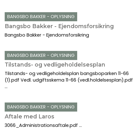
BANGSBO BAKKER - OPLYSNING
Bangsbo Bakker - Ejendomsforsikring
Bangsbo Bakker - Ejendomsforsikring
BANGSBO BAKKER - OPLYSNING
Tilstands- og vedligeholdelsesplan
Tilstands- og vedligeholdelsplan bangsboparken 11-66
(1).pdf Vedl. udgiftsskema 11-66 (vedl.holdelsesplan).pdf
...
BANGSBO BAKKER - OPLYSNING
Aftale med Laros
3066_Administrationsaftale.pdf ...