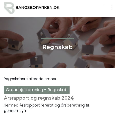
G
å
t
i
l
h
o
v
Regnskab
e
d
i
n
d
Regnskabsrelaterede emner
h
o
Grundejerforening - Regnskab
l
Årsrapport og regnskab 2024
d
Hermed Årsrapport referat og årsberetning til
gennemsyn