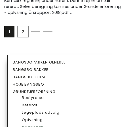
Bemærk regnefejl under noter 1. Denne fejl er omtalt i
rererat. Selve beregning kan ses under Grundejerforening
- oplysning årsrapport 2018.pdf ...
1
2
SIDEMENU
BANGSBOPARKEN GENERELT
UNDERSIDE
BANGSBO BAKKER
BANGSBO HOLM
HØJE BANGSBO
GRUNDEJERFORENING
Bestyrelse
Referat
Legeplads udvalg
Oplysning