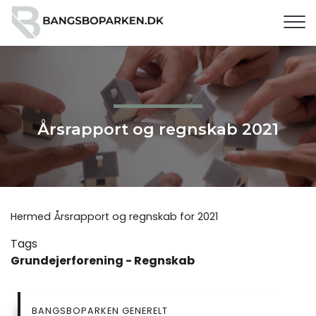
G
å
t
i
l
h
o
v
Årsrapport og regnskab 2021
e
d
i
n
d
Hermed Årsrapport og regnskab for 2021
h
Tags
o
Grundejerforening - Regnskab
l
d
SIDEMENU
BANGSBOPARKEN GENERELT