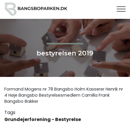
G
å
t
i
l
h
o
v
bestyrelsen 2019
e
d
i
n
d
Formand Mogens nr 78 Bangsbo Holm Kasserer Henrik nr
h
4 Høje Bangsbo Bestyrelsesmedlem Camilla Frank
o
Bangsbo Bakker
l
Tags
d
Grundejerforening - Bestyrelse