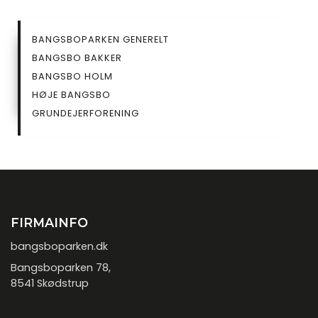
SIDEMENU
BANGSBOPARKEN GENERELT
UNDERSIDE
BANGSBO BAKKER
BANGSBO HOLM
HØJE BANGSBO
GRUNDEJERFORENING
FIRMAINFO
bangsboparken.dk
Bangsboparken 78,
8541 Skødstrup