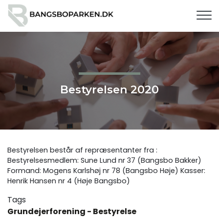
G
å
t
i
l
h
o
v
Bestyrelsen 2020
e
d
i
n
d
Bestyrelsen består af repræsentanter fra :
h
Bestyrelsesmedlem: Sune Lund nr 37 (Bangsbo Bakker)
o
Formand: Mogens Karlshøj nr 78 (Bangsbo Høje) Kasser:
l
Henrik Hansen nr 4 (Høje Bangsbo)
d
Tags
Grundejerforening - Bestyrelse