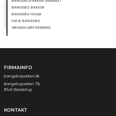
SIDEMENU
BANGSBOPARKEN GENERELT
UNDERSIDE
BANGSBO BAKKER
BANGSBO HOLM
HØJE BANGSBO
GRUNDEJERFORENING
FIRMAINFO
bangsboparken.dk
Bangsboparken 78,
8541 Skødstrup
KONTAKT