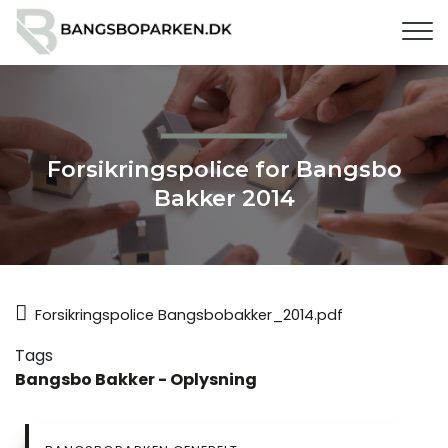
G
å
t
i
l
h
o
Forsikringspolice for Bangsbo
v
Bakker 2014
e
d
i
n
d
Forsikringspolice Bangsbobakker_2014.pdf
h
o
Tags
l
Bangsbo Bakker - Oplysning
d