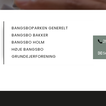
BANGSBOPARKEN GENERELT
SIDEMENU
BANGSBO BAKKER
UNDERSIDE
📞
2
BANGSBO HOLM
HØJE BANGSBO
✉
S
GRUNDEJERFORENING