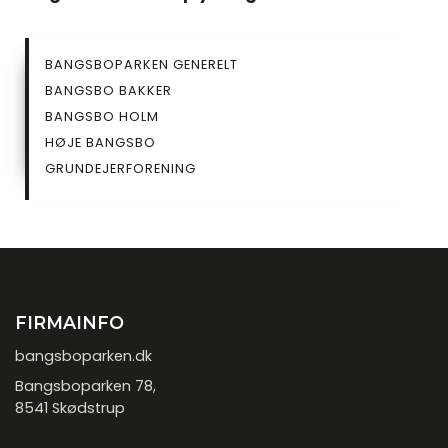
SIDEMENU
BANGSBOPARKEN GENERELT
UNDERSIDE
BANGSBO BAKKER
BANGSBO HOLM
HØJE BANGSBO
GRUNDEJERFORENING
FIRMAINFO
bangsboparken.dk
Bangsboparken 78,
8541 Skødstrup